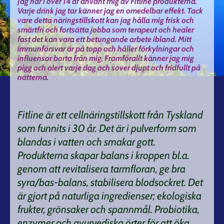
Jag har i över 14 år använt mig av Fitline produkterna.
Varje drink jag tar känner jag en omedelbar effekt. Tack
vare detta näringstillskott kan jag hålla mig frisk och
smärtfri och fortsätta jobba som terapeut och healer
fast det kan vara ett betungande arbete ibland. Mitt
immunförsvar är på topp och håller förkylningar och
influensor borta från mig. Framförallt känner jag mig
pigg och alert varje dag och sover djupt och fridfullt på
nätterna.
Fitline är ett cellnäringstillskott från Tyskland
som funnits i 30 år. Det är i pulverform som
blandas i vatten och smakar gott.
Produkterna skapar balans i kroppen bl.a.
genom att revitalisera tarmfloran, ge bra
syra/bas-balans, stabilisera blodsockret. Det
är gjort på naturliga ingredienser; ekologiska
frukter, grönsaker och spannmål. Probiotika,
enzymer och ayurvediska örter för att öka