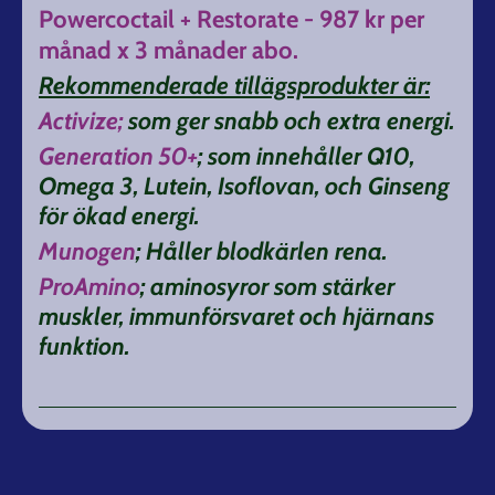
Powercoctail + Restorate - 987 kr per
månad x 3 månader abo.
Rekommenderade tillägsprodukter är:
Activize;
som ger snabb och extra energi.
Generation 50+
; som innehåller Q10,
Omega 3, Lutein, Isoflovan, och Ginseng
för ökad energi.
Munogen
; Håller blodkärlen rena.
ProAmino
; aminosyror som stärker
muskler, immunförsvaret och hjärnans
funktion.