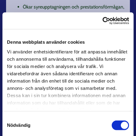
Ökar syreupptagningen och prestationsförmågan,
mera ork och energi.
Uppiggande och stimulerande och vidgar
blodkärlen.
Denna webbplats använder cookies
Basics - Basförsörjning för
Vi använder enhetsidentifierare för att anpassa innehållet
matsmältningssystemet och immunförsvaret
och annonserna till användarna, tillhandahålla funktioner
för sociala medier och analysera vår trafik. Vi
Innehåller torkade frukt och grönsaker, fibrer,
vidarebefordrar även sådana identifierare och annan
goda tarmbakterier, enzymer, ayurvediska örter
information från din enhet till de sociala medier och
och antioxidanter
annons- och analysföretag som vi samarbetar med.
Läkande på matsmältning och tarmfloran.
Dessa kan i sin tur kombinera informationen med annan
information som du har tillhandahållit eller som de har
Stärker immunförsvaret
samlat in när du har använt deras tjänster.
Ökar näringsupptaget
Samtyckesval
Balanserar blodsockret (lågt GI och lågt GB)
Nödvändig