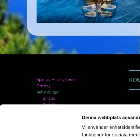
KOM
Spiritual Healing Center
Om mig
Behandlingar:
Shiatsu
Kristallterapi
Själsterapi
Shamansk Healing
Denna webbplats använde
Regressionsterapi
Vi använder enhetsidentifie
Cellnäring
funktioner för sociala medi
Kurser: Kalendarium & priser