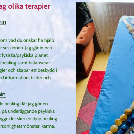
g olika terapier
min
l om vad du önskar ha hjälp
er sessionen. Jag går in och
 fysiska/psykiska planet.
allhealing samt balanserar
gier och skapar ett beskydd i
med information, bilder och
in
 healing där jag gör en
a på underliggande psykiska
ingguider sker en djup healing
ersonlighetsmönster, karma,