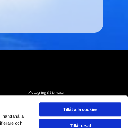
Mottagning S:t Eriksplan
MANDALA Norrbackagatan 42, Stockholm
(S:t Eriksplan T-bana)
Tillåt alla cookies
Mottagning i Vällingby
illhandahålla
Silversmedsplan 18, Grimsta, Vällingby
ifierare och
Tillåt urval