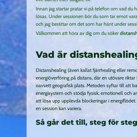
Innan jag startar pratar vi på telefon om vad du
lösas. Under sessionen bör du som tar emot vara i 
och jag berättar om det som har hänt under sess
Välkommen att höra av dig om du söker
distansh
Vad är distanshealin
Distanshealing (även kallat fjärrhealing eller rem
energiöverföring på distans, där en utövare rikta
oavsett geografisk plats. Metoden syftar till att
energisystem och stödja fysisk, emotionell och 
att lösa upp upplevda blockeringar i energiflödet
en session kan variera.
Så går det till, steg för steg