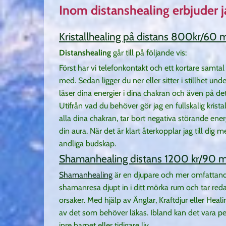
Inom distanshealing erbjuder ja
Kristallhealing på distans 800kr/60 
Distanshealing
går till på följande vis:
Först har vi telefonkontakt och ett kortare samta
med. Sedan ligger du ner eller sitter i stillhet und
läser dina energier i dina chakran och även på det
Utifrån vad du behöver gör jag en fullskalig krist
alla dina chakran, tar bort negativa störande ener
din aura. När det är klart återkopplar jag till dig 
andliga budskap.
Shamanhealing distans 1200 kr/90 m
Shamanhealing
är en djupare och mer omfattande
shamanresa djupt in i ditt mörka rum och tar red
orsaker. Med hjälp av Änglar, Kraftdjur eller Heal
av det som behöver läkas. Ibland kan det vara p
inre barnet eller tidigare liv.