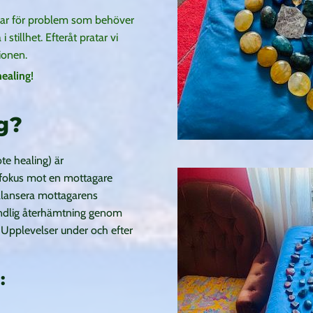
 har för problem som behöver
stillhet. Efteråt pratar vi
ionen.
ealing!
g?
ote healing) är
r fokus mot en mottagare
 balansera mottagarens
andlig återhämtning genom
. Upplevelser under och efter
: