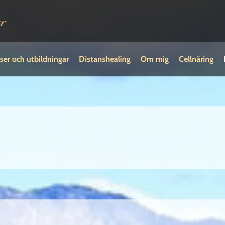
ser och utbildningar
Distanshealing
Om mig
Cellnäring