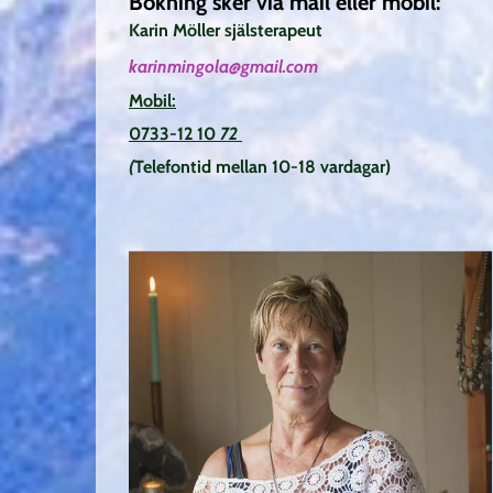
Bokning sker via mail eller mobil:
Karin Möller själsterapeut
karinmingola@gmail.com
Mobil:
0733-12 10
72
(
Telefontid
mellan 10-18 vardagar)