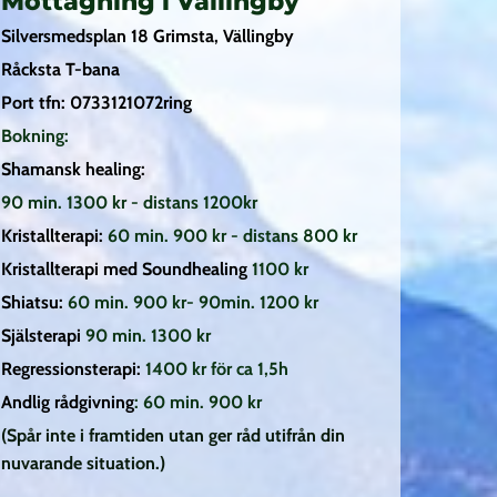
Mottagning i Vällingby
Silversmedsplan 18 Grimsta, Vällingby
Råcksta T-bana
Port tfn: 0733121072ring
Bokning:
Shamansk healing:
90 min. 1300 kr - distans 1200kr
Kristallterapi:
60 min. 900 kr - distans 800 kr
Kristallterapi med Soundhealing
1100 kr
Shiatsu:
60 min. 900 kr- 90min. 1200 kr
Själsterapi
90 min. 1300 kr
Regressionsterapi:
1400 kr för ca 1,5h
Andlig rådgivning
:
60 min. 900 kr
(Spår inte i framtiden utan ger råd utifrån din
nuvarande situation.)